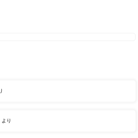
り
り
より