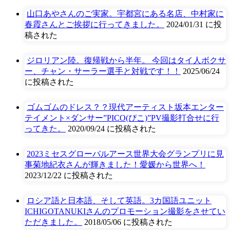
山口あやさんのご実家。宇都宮にある名店、中村家に
春霞さんとご挨拶に行ってきました。
2024/01/31 に投
稿された
ジロリアン陸。復帰戦から半年。 今回はタイ人ボクサ
ー、チャン・サーラー選手と対戦です！！
2025/06/24
に投稿された
ゴムゴムのドレス？？現代アーティスト坂本エンター
テイメント×ダンサー”PICO(ぴこ)”PV撮影打合せに行
ってきた。
2020/09/24 に投稿された
2023ミセスグローバルアース世界大会グランプリに見
事菊地紀衣さんが輝きました！愛媛から世界へ！
2023/12/22 に投稿された
ロシア語と日本語、そして英語。3カ国語ユニット
ICHIGOTANUKIさんのプロモーション撮影をさせてい
ただきました。
2018/05/06 に投稿された