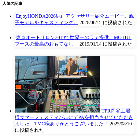
人気の記事
EnjoyHONDA2026純正アクセサリー紹介ムービー。親
子モデルをキャスティング。
2026/06/15 に投稿された
東京オートサロン2019で世界一のラテ提供。MOTUL
ブースの最高のおもてなし。
2019/01/14 に投稿された
TPR岡谷工場
様サマーフェスティバルにてPAを担当させていただき
ました。TMC様ありがとうございました！
2025/08/10
に投稿された