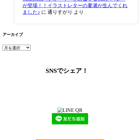
が登場！！イラストレターの夏瀬が生んでくれ
ました♪
に
通りすがり
より
アーカイブ
ア
ー
カ
イ
SNSでシェア！
ブ
LINEからでもお問い合わせ頂けます
下記QRコード又はボタンから追加