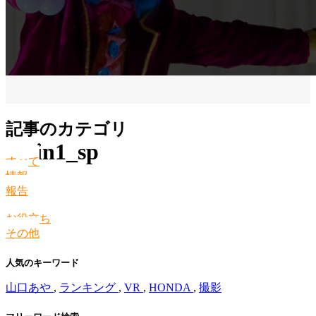
記事のカテゴリ
main1_sp
すべて
情報
報告
お役立ち
その他
人気のキーワード
山口あや
,
ランキング
,
VR
,
HONDA
,
撮影