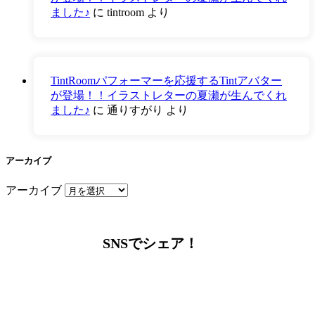
ました♪
に
tintroom
より
TintRoomパフォーマーを応援するTintアバター
が登場！！イラストレターの夏瀬が生んでくれ
ました♪
に
通りすがり
より
アーカイブ
アーカイブ
SNSでシェア！
LINEからでもお問い合わせ頂けます
下記QRコード又はボタンから追加