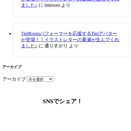
ました♪
に
tintroom
より
TintRoomパフォーマーを応援するTintアバター
が登場！！イラストレターの夏瀬が生んでくれ
ました♪
に
通りすがり
より
アーカイブ
アーカイブ
SNSでシェア！
LINEからでもお問い合わせ頂けます
下記QRコード又はボタンから追加