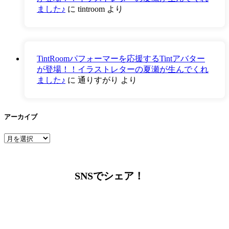
ました♪
に
tintroom
より
TintRoomパフォーマーを応援するTintアバター
が登場！！イラストレターの夏瀬が生んでくれ
ました♪
に
通りすがり
より
アーカイブ
ア
ー
カ
イ
SNSでシェア！
ブ
LINEからでもお問い合わせ頂けます
下記QRコード又はボタンから追加