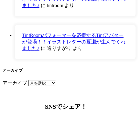
ました♪
に
tintroom
より
TintRoomパフォーマーを応援するTintアバター
が登場！！イラストレターの夏瀬が生んでくれ
ました♪
に
通りすがり
より
アーカイブ
アーカイブ
SNSでシェア！
LINEからでもお問い合わせ頂けます
下記QRコード又はボタンから追加