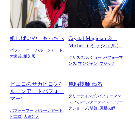
紙しばいや もっちぃ
Crystal Magician ®
Michel（ミッシェル）
パフォーマー
,
バルーンアート
,
大道芸
,
紙芝居
クリスタル
,
ショー
,
パフォーマ
ンス
,
マジシャン
,
マジック
ピエロのサカヒロ(バ
風船技師 ねる
ルーンアートパフォー
グリーティング
,
パフォーマン
マー)
ス
,
バルーンアーティスト
,
ワー
クショップ
,
装飾
,
風船技師
パフォーマー
,
バルーンアート
,
ピエロ
,
大道芸人