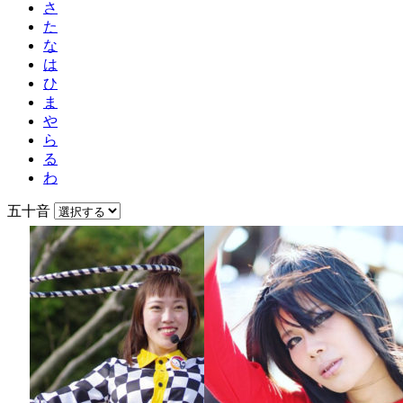
さ
た
な
は
ひ
ま
や
ら
る
わ
五十音