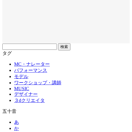
フ
リ
タグ
ー
MC・ナレーター
ワ
パフォーマンス
ー
モデル
ド
ワークショップ・講師
MUSIC
デザイナー
３dクリエイタ
五十音
あ
か