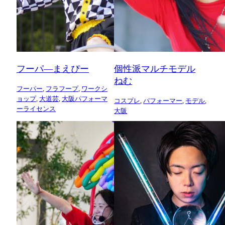
フーパ―まえぴー
個性派マルチモデル
ねむ
フーパー
,
フラフープ
,
ワークシ
ョップ
,
大道芸
,
大阪パフォーマ
コスプレ
,
パフォーマー
,
モデル
,
ーライセンス
大阪