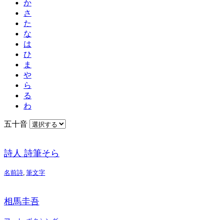
か
さ
た
な
は
ひ
ま
や
ら
る
わ
五十音
詩人 詩筆そら
名前詩
,
筆文字
相馬圭吾