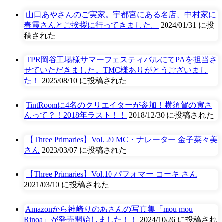
山口あやさんのご実家。宇都宮にある名店、中村家に
春霞さんとご挨拶に行ってきました。
2024/01/31 に投
稿された
TPR岡谷工場様サマーフェスティバルにてPAを担当さ
せていただきました。TMC様ありがとうございまし
た！
2025/08/10 に投稿された
TintRoomに4名のクリエイターが参加！横須賀の寅さ
んって？！2018年ラスト！！
2018/12/30 に投稿された
【Three Primaries】Vol. 20 MC・ナレーター 金子菜々美
さん
2023/03/07 に投稿された
【Three Primaries】Vol.10 パフォマー コーキ さん
2021/03/10 に投稿された
Amazonから神崎りのあさんの写真集「mou mou
Rinoa」が発売開始しました！！
2024/10/26 に投稿され