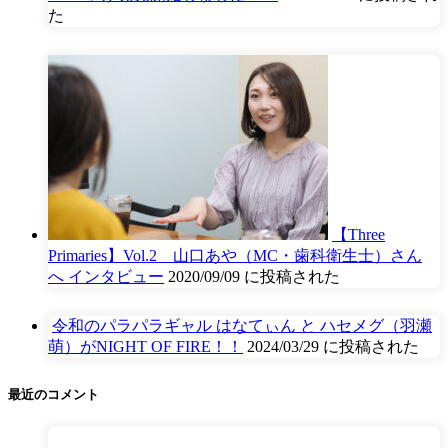
た
【Three
Primaries】Vol.2 山口あや（MC・歯科衛生士）さん
へ インタビュー
2020/09/09 に投稿された
令和のパラパラギャル はなてぃん と ハセメグ（羽瀬
萌）がNIGHT OF FIRE！！
2024/03/29 に投稿された
最近のコメント