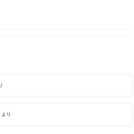
り
り
より