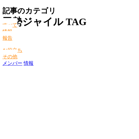
記事のカテゴリ
田勢ジャイル TAG
すべて
情報
報告
お役立ち
その他
メンバー
情報