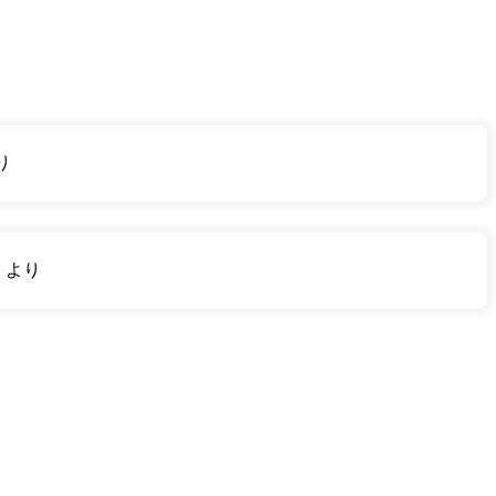
り
り
より